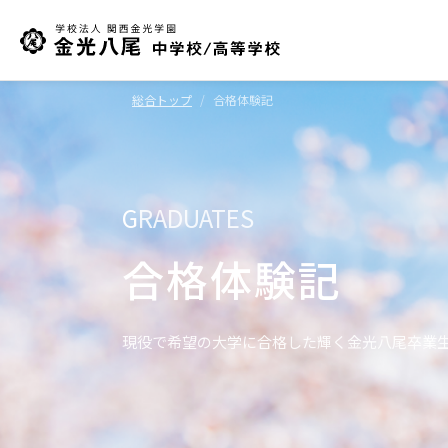
総合トップ
合格体験記
G
RADUATES
合格体験記
現役で希望の大学に合格した輝く金光八尾卒業