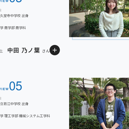
いました。
VIEW
大学時代に取り組みたいことは？
校
大学では、今まで作ったことの
久宝寺中学校 出身
の成長につなげていきたいと考え
他の分野を組み合わせて作品を
学 商学部 商学科
役に立ちたいと思います。
が、自分の作品を多くの方に見
後輩に一言アドバイス
中田 乃ノ葉
ものだと思います。自分を信じて
自分の目標に向かって頑張って
期生
さん
高校時代に頑張ってきたことは？
私が高校在学中に頑張ってきた
小テスト」に対して満点をめざし
管理にも気をつけて、授業に真
05
返し見返すことで身につくものだ
取り組んできました。さらにテ
ていました。部活動では、高校生
VIEW
間の中で活動に参加する中で、
ャプテンになれた時は嬉しかった
校
立若江中学校 出身
で、興味のあるクラブがあれば、
大学時代に取り組みたいことは？
大学では、法学の学習に励むと
学 理工学部 機械システム工学科
えています。高校生活を通して