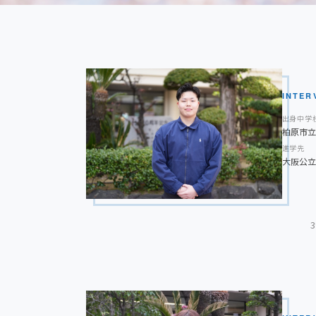
INTER
出身中学
柏原市立
進学先
大阪公立
高校時代に頑張ってきたことは？
在学中は、勉強とクラブ活動のどちらも妥協するこ
を入れてきました。S特進コースでの学習時間とク