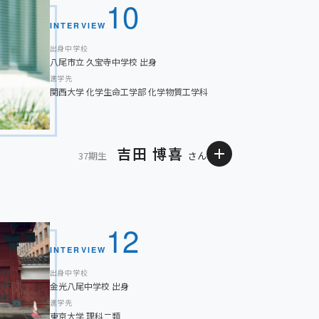
10
ようになりました。初めは勉強がつらく感じることも
INTERVIEW
テストの積み重ねが基礎固めになり、しばらくして一
出身中学校
に集中できるようになると、不安や焦りは取り除けま
八尾市立 久宝寺中学校 出身
進学先
くれます。
関西大学 化学生命工学部 化学物質工学科
吉田 博喜
37期生
さん
ール部に所属し、一致団結して大きな力を発揮でき
ていた私にとって、金光八尾は最良の学びの場でし
12
はなく、クラブの仲間やクラスメイトと励まし合え
INTERVIEW
していますが、身の周りのものが原子でできており、
出身中学校
かせると知れたのも高校での学びがあってこそです。
金光八尾中学校 出身
進学先
進みます。
東京大学 理科二類