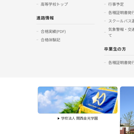
高等学校トップ
行事予定
各種証明書発
進路情報
スクールバス
気象警報・交
合格実績(PDF)
て
合格体験記
卒業生の方
各種証明書発
学校法人 関西金光学園