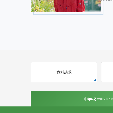
大学では、まるで音楽が聴こえてくるような美術作
活動に励んでいます。振り返ってみれば美術コース
インスピレーションを最大限尊重して、熱心に作品
かりでした。同じアートの道を志す級友からもらっ
をなしています。金光八尾で培った地道な努力の姿
資料請求
に近づきたいです。
中学校
JUNIOR HI