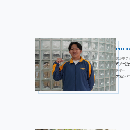
大学では、税理士などの資格取得の勉強を頑張りた
ングについて興味があるので、ゼミに入り、商品の
高校時代に頑張ってきたことは？
ます。将来は人々の暮らしや社会を支える仕事に就
高校入学当初は勉強への意識が高いとは言えません
後輩に一言アドバイス
で目標を持つようになりました。日々の授業を大切
後悔が残ったまま卒業を迎えることがないように様
を意識しました。先生方の熱心な支えがあったから
INTER
と思います。挑戦する勇気を持ち、一歩踏み出した
います。高校では将棋部に所属しており、活動に積
出身中学
に日々成長してほしいと思います。
り強く考える力を身につけることができました。勉
私立報徳
実した学校生活を送ることを心がけてきました。日
進学先
大阪公立
と感じています。
大学時代に取り組みたいことは？
大学では、講義や実験、実習を通して実践的な力を
きたいと思っています。将来は大学で学んだ知識や
高校時代に頑張ってきたことは？
て、社会に役立つ機械や技術の開発に携わることが
在学中はクラブと勉強の文武両道で頑張りました。
後輩に一言アドバイス