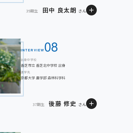
たいという気持ちから法学を学びたいと考えるように
田中 良太朗
39期生
さん
験を積みながら、自分自身を成長させ、その中で自分
いと思います。
やりがいを感じていました。クラブ活動という好きな
08
テストや提出物、定期考査などへの取り組みを手抜か
ていきます。今、この瞬間を大切に、自分らしく頑張
した。僕は明確に志望校が決まっていなかったのです
INTERVIEW
に挑戦できるように日々の学習を手広く、抜けなく行
出身中学校
香芝市立 香芝北中学校 出身
広く、コツコツと勉強を続けてきたことで、京都大学
進学先
。
京都大学 農学部 森林科学科
かな人が集まる大学だと聞いています。様々な人との
後藤 修史
37期生
さん
って幅広い学習を通じて自分の知らない世界に飛び込
か学習意欲が湧かなかったものの、担任の先生からの
より高みをめざせ」という言葉に背中を押され、徐々