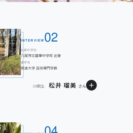
02
INTERVIEW
出身中学校
八尾市立龍華中学校 出身
進学先
筑波大学 芸術専門学群
松井 瑠美
39期生
さん
に合うように考えながら、最後までやり遂げることを
は、美術の教科の先生だけでなく、様々な先生方にお
04