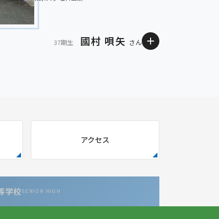
國村 唄矢
37期生
さん
まで自分の可能性を信じる」左は私が行動規範にして
間お世話になり、高校進学時にどうせなら、とS特進
で必要な基礎学力を身につけました。2年生からは未
学」を意識し始めたのはその夏頃。ただ、本当に行き
入試直前のことで、結果、現役合格はなりませんでし
アクセス
ようやく合格を掴むことができました。ただ、東大
闘いはこれからです。
等学校
SENIOR HIGH