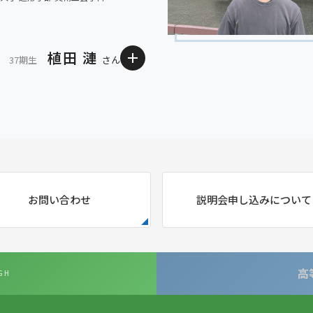
植田 漣
37期生
さん
品を生み出すことを目標に、創作
「信念を曲げず、諦めず、最後
は、既存の枠にとらわれず生徒の
いる言葉です。金光八尾には6年
制作をサポートしてくれる先生ば
コースを選択して、1年間、入試
た刺激もまた、いまの活動の土台
来創造コースに移り、「東京大
勢を忘れることなく、一歩ずつ夢
たい！ と思うようになったのは
お問い合わせ
説明会申し込みについて
たが、1年間の浪人生活を経て、
合格はひとつの通過点。本当の
高
GH