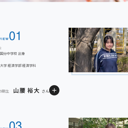
01
VIEW
校
国分中学校 出身
大学 経済学部 経済学科
山腰 裕大
39期生
さん
高校時代に頑張ってきたことは？
作品を制作する時は、期限に間
となく、全力で取り組むことに力
意識していました。受験の時に
03
ラブ活動の時間を両立するために
世話になりました。