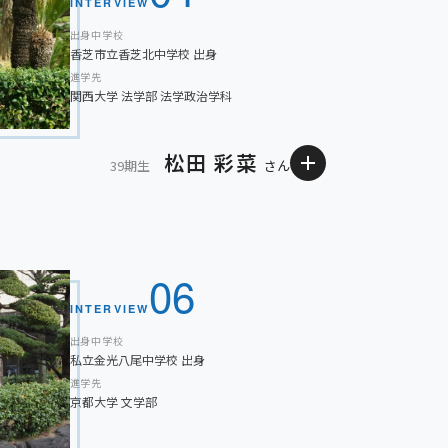
INTERVIEW
出身中学校
ない材料で表現してみたいと思います。また、芸術と
香芝市立香芝北中学校 出身
作ってみたいです。将来の夢はまだ決まっていません
進学先
関西大学 法学部 法学政治学科
てもらいたいと思っています。
松田 彩菜
39期生
さん
ください。
ことは、日々の積み重ねを大切にする姿勢です。体調
摯に向き合うだけでなく、定期考査に向けて計画的に
06
ニス部やインターアクトクラブに所属し、限られた時
INTERVIEW
協調性や責任感を養うことができました。
出身中学校
私立金光八尾中学校 出身
進学先
ともにボランティア活動に積極的に取り組みたいと考
京都大学 文学部
、人との関わりや社会とのつながりの大切さを実感