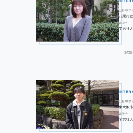
スキマ時間を無駄にしないことを徹底して意識して
INTER
出身中学
大学時代に取り組みたいことは？
八尾市立
大学進学後は、新しいことに積極的に挑戦し、自分
進学先
同志社大
ています。将来は自分の強みを活かして多くの人の
後輩に一言アドバイス
夢や目標は自分の努力によって実現に近づいていく
39
頑張ってください。
高校時代に頑張ってきたことは？
勉強面では、定期考査や実力テストよりも日頃の「
て頑張っていました。特に英単語や古文単語はくり
と思い、常に緊張感をもって取り組むように心がけ
INTER
になってからチャレンジしたので、バレー部の副キ
出身中学
東大阪市
です。他のクラスや他学年との交友関係ができるの
進学先
ぜひ入部することをオススメします。
同志社大
大学時代に取り組みたいことは？