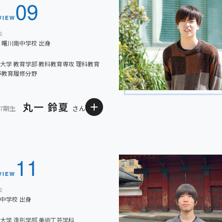
09
、勉強時間を確保するのはかなり
迷ったら京都大学をめざそう。
に京都大学への進学を意識する
て頑張ってください。応援してい
し、毎朝の小テストを確実に合格
VIEW
ありましたが、毎日の授業や小
ある程度の学力がついていまし
校
気に成績が伸びるように。勉強
 曙川南中学校 出身
まずいても挫けない強さをもたら
す。金光八尾はその努力を支えて
た。
大学 教育学部 教科教育専攻 理科教育
等教育履修分野
たので、大学でもう一度本気で野
丸一 鈴夏
37期生
さん
を抱くようになりました。数学は
金光八尾では3年間バスケットボ
ってほしいと思います。
なか成績が伸びず。熱心な先生の
るチームスポーツの魅力を感じ
11
、希望の進路をかなえることがで
た。7限後の自習は決して孤独で
VIEW
にとっては、最良の進学先を見つ
る時間に。大学では化学を専攻
校
所属。文武両道を貫けたことも、
世の中のすべてが原子で解き明
中学校 出身
感謝の心を忘れず、さらに前へと
大学 造形学部 美術工芸学科