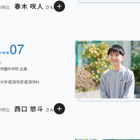
し、社会の仕組みを深く理解し
春木 咲人
いと思います。また、マーケティ
39期生
さん
なりました。大学でも様々な経
開発企画に携わってみたいと思い
の進むべき道を見つけていきた
高校時代に頑張ってきたことは？
きたいです。
でしたが、将来について考える中
在学中はクラブ活動（剣道）に
後輩に一言アドバイス
にし、毎日少しでも復習すること
07
ことを楽しむために、日々の小
高校生活はあっという間に過ぎ
々なことにチャレンジしてほしい
こそ、努力を継続できたように思
りなく行うことを意識していま
VIEW
ってください。応援してます！
自分自身を素直に褒められるよう
極的に参加する中で、集中力や粘
が、選択肢を広げ、色々なこと
校
強と部活動の両立を意識して、充
学園中学校 出身
うことを心がけていました。手
頃の積み重ねが結果につながった
が視野に入ったのだと思います
大学 経済学部 経済学科
大学時代に取り組みたいことは？
京都大学は日本各地から個性豊
西口 悠斗
身につけ、自分の視野を広げてい
39期生
さん
交流を積極的に持ち主体性をも
経験を活かし、物事を多面的に見
みたいです。
目標です。
金光八尾への入学当初はなかな
クラブは野球部に所属し、日々の
後輩に一言アドバイス
「行きたいところがないなら、