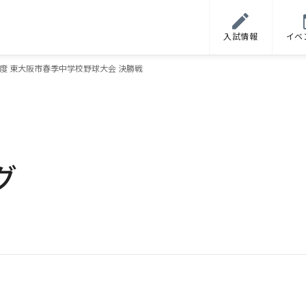
入試情報
イベ
度 東大阪市春季中学校野球大会 決勝戦
グ