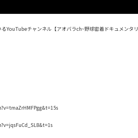
ているYouTubeチャンネル【アオバラch~野球密着ドキュメ
ch?v=tmaZrHMFPgg&t=15s
h?v=jqsFuCd_SL8&t=1s