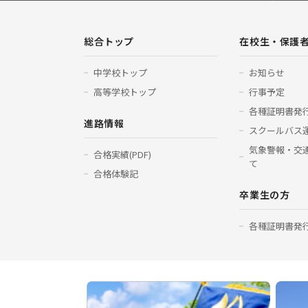
総合トップ
在校生・保護
中学校トップ
お知らせ
高等学校トップ
行事予定
各種証明書発
進路情報
スクールバス
気象警報・交
合格実績(PDF)
て
合格体験記
卒業生の方
各種証明書発