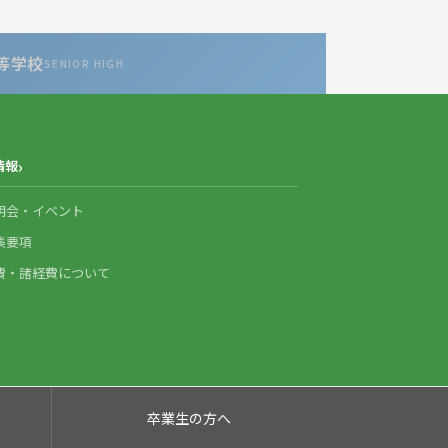
等学校
SENIOR HIGH
情報
明会・イベント
集要項
費・諸経費について
卒業生の方へ