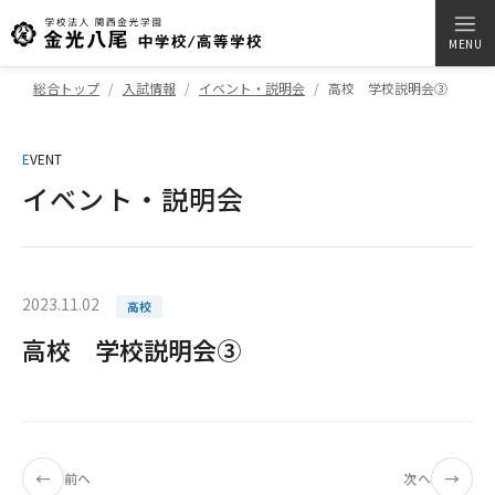
MENU
総合トップ
入試情報
イベント・説明会
高校 学校説明会➂
E
VENT
イベント・説明会
2023.11.02
高校
高校 学校説明会➂
←
→
前へ
次へ