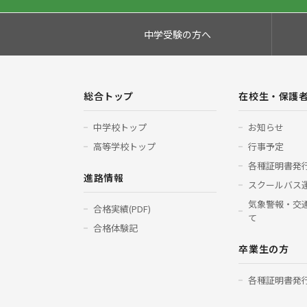
中学受験の方へ
総合トップ
在校生・保護
中学校トップ
お知らせ
高等学校トップ
行事予定
各種証明書発
進路情報
スクールバス
気象警報・交
合格実績(PDF)
て
合格体験記
卒業生の方
各種証明書発