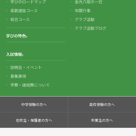
学びのロードマップ
金光八尾の一日
英数選抜コース
年間行事
総合コース
クラブ活動
クラブ活動ブログ
学びの特色
入試情報
説明会・イベント
募集要項
学費・諸経費について
中学受験の方へ
高校受験の方へ
在校生・保護者の方へ
卒業生の方へ