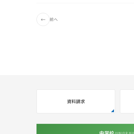
←
前へ
資料請求
中学校
JUNIOR HI