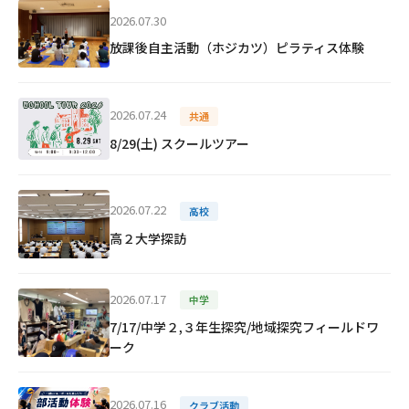
2026.07.30
放課後自主活動（ホジカツ）ピラティス体験
2026.07.24
共通
8/29(土) スクールツアー
2026.07.22
高校
高２大学探訪
2026.07.17
中学
7/17/中学２,３年生探究/地域探究フィールドワ
ーク
2026.07.16
クラブ活動