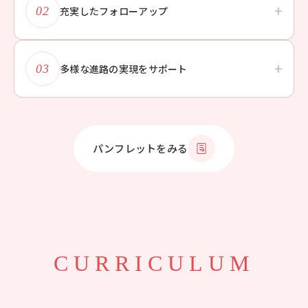
+
02
充実したフォローアップ
「わからない」ことをそのままにせず、「わかる」までフ
+
ォローします。
03
多様な進路の実現をサポート
自分のやりたいことを実現するための
進路指導を早期から
実施します。
パンフレットをみる
CURRICULUM