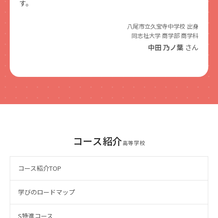
す。
八尾市立久宝寺中学校 出身
同志社大学 商学部 商学科
中田 乃ノ葉
さん
コース紹介
高等学校
コース紹介TOP
学びのロードマップ
S特進コース