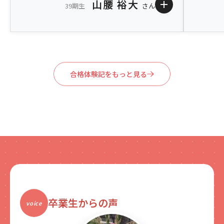
山腰 裕大
39期生
さん
高校時
高校時代に頑張ってきたことは？
作品を制
在学中は、勉強とクラブ活動のどちらも妥協す
えながら
ることなく、全力で取り組むことに力を入れて
いました
きました。S特進コースでの学習時間とクラブ活
合格体験記をもっと見る
けでなく
動の時間を両立するためにスキマ時間を無駄に
た。
しないことを徹底して意識していました。
後輩に
後輩に一言アドバイス
自分の目
夢や目標は自分の努力によって実現に近づいて
いくものだと思います。自分を信じて頑張って
ください。
卒業生からの声
voice