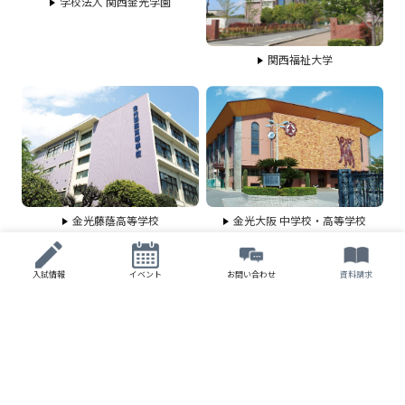
学校法人 関西金光学園
関西福祉大学
金光藤蔭高等学校
金光大阪 中学校・高等学校
入試情報
イベント
お問い合わせ
資料請求
〒581-0022 八尾市柏村町1丁目63番地
Tel. 072-922-9162 / Fax. 072-922-4496
公式SNSはこちら