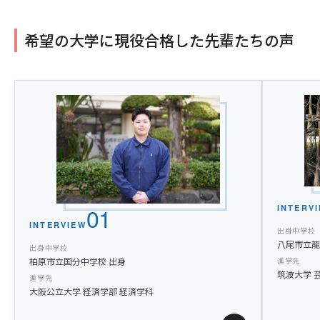
希望の大学に現役合格した先輩たちの声
01
INTERV
INTERVIEW
出身中学校
八尾市立龍
出身中学校
柏原市立国分中学校 出身
進学先
筑波大学 
進学先
大阪公立大学 経済学部 経済学科