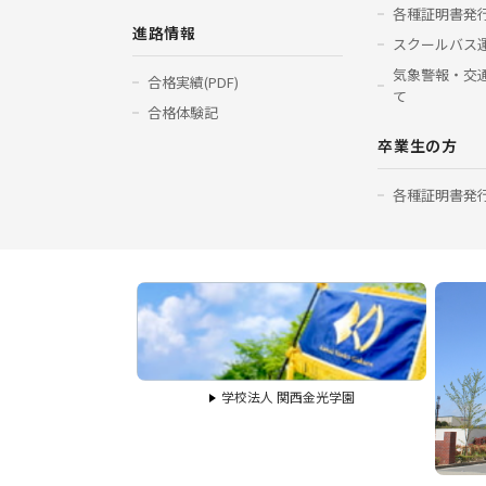
各種証明書発
進路情報
スクールバス
気象警報・交
合格実績(PDF)
て
合格体験記
卒業生の方
各種証明書発
学校法人 関西金光学園