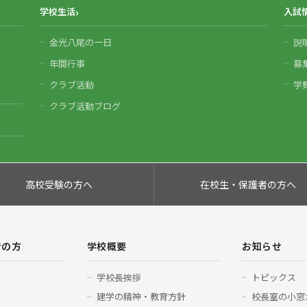
学校生活
入試
金光八尾の一日
説
年間行事
募
クラブ活動
学
クラブ活動ブログ
高校受験の方へ
在校生・保護者の方へ
者の方
学校概要
お知らせ
学校長挨拶
トピックス
建学の精神・教育方針
校長室の小窓